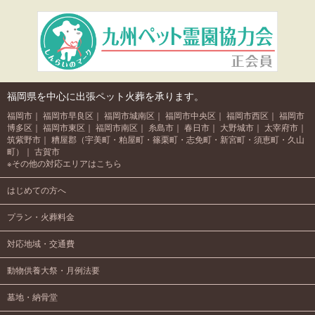
福岡県を中心に出張ペット火葬を承ります。
福岡市
福岡市早良区
福岡市城南区
福岡市中央区
福岡市西区
福岡市
博多区
福岡市東区
福岡市南区
糸島市
春日市
大野城市
太宰府市
筑紫野市
糟屋郡（宇美町・粕屋町・篠栗町・志免町・新宮町・須恵町・久山
町）
古賀市
※その他の
対応エリアはこちら
はじめての方へ
プラン・火葬料金
対応地域・交通費
動物供養大祭・月例法要
墓地・納骨堂