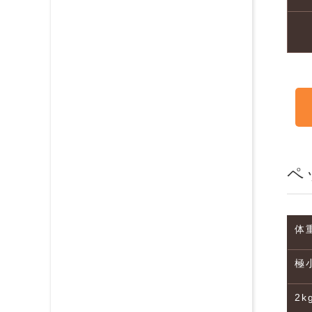
ペ
体
極
2k