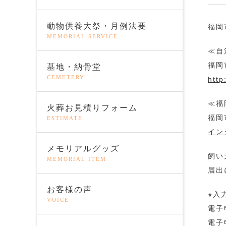
動物供養大祭・月例法要
福岡
MEMORIAL SERVICE
≪自
福岡
墓地・納骨堂
CEMETERY
http
≪福
火葬お見積りフォーム
福岡
ESTIMATE
イン
メモリアルグッズ
飼い
MEMORIAL ITEM
届出
お客様の声
※入
VOICE
電子
電子