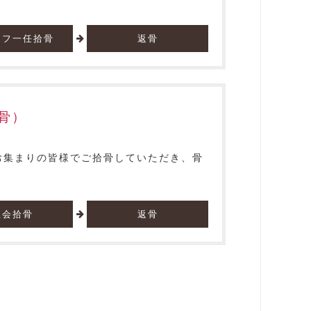
ッフ一任拾骨
返骨
骨）
お集まりの皆様でご拾骨していただき、骨
立会拾骨
返骨