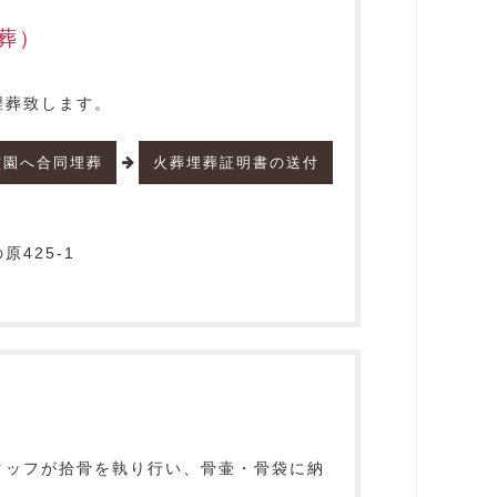
葬）
埋葬致します。
霊園へ合同埋葬
火葬埋葬証明書の送付
425-1
タッフが拾骨を執り行い、骨壷・骨袋に納