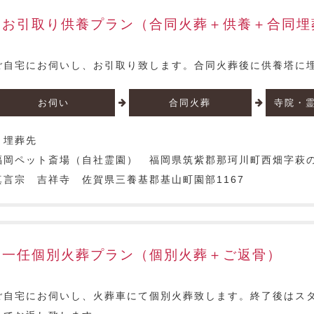
お引取り供養プラン（合同火葬＋供養＋合同埋
ご自宅にお伺いし、お引取り致します。合同火葬後に供養塔に
お伺い
合同火葬
寺院・
▼埋葬先
福岡ペット斎場（自社霊園） 福岡県筑紫郡那珂川町西畑字萩の原
真言宗 吉祥寺 佐賀県三養基郡基山町園部1167
一任個別火葬プラン（個別火葬＋ご返骨）
ご自宅にお伺いし、火葬車にて個別火葬致します。終了後はス